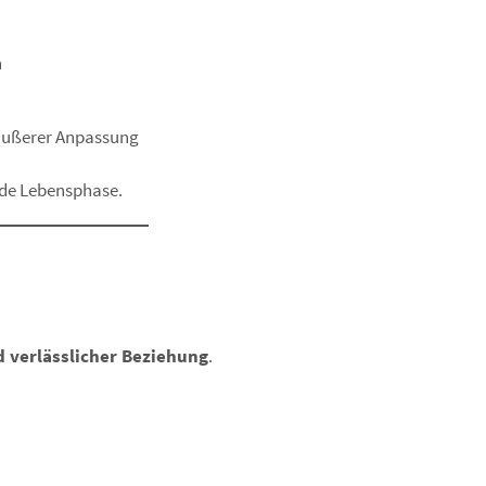
n
äußerer Anpassung
ede Lebensphase.
d verlässlicher Beziehung
.