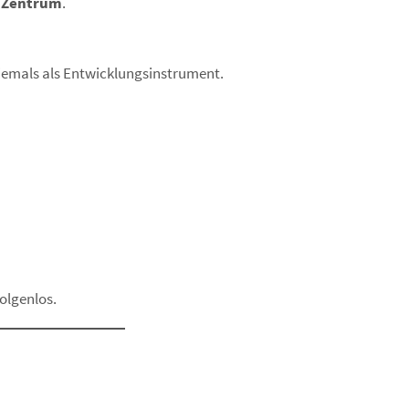
m Zentrum
.
niemals als Entwicklungsinstrument.
folgenlos.