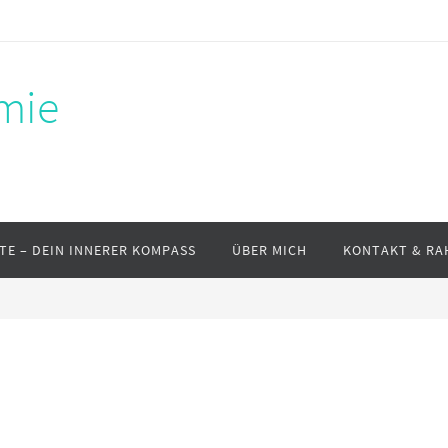
mie
TE – DEIN INNERER KOMPASS
ÜBER MICH
KONTAKT & RA