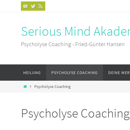
Zum
Inhalt
springen
Serious Mind Akade
Psycholyse Coaching - Fried-Günter Hansen
Zum
HEILUNG
PSYCHOLYSE COACHING
DEINE WER
Inhalt
springen
Start
Psycholyse Coaching
Psycholyse Coaching