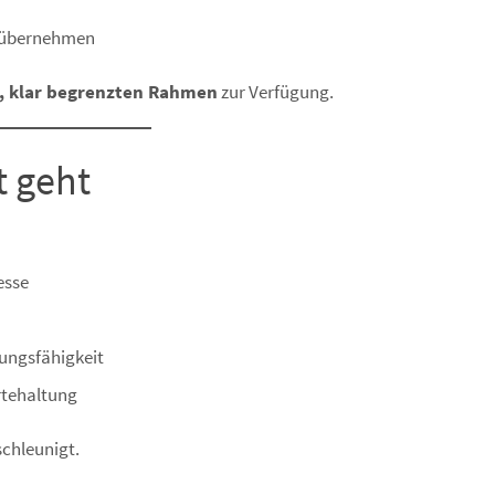
u übernehmen
n, klar begrenzten Rahmen
zur Verfügung.
t geht
esse
hungsfähigkeit
rtehaltung
schleunigt.