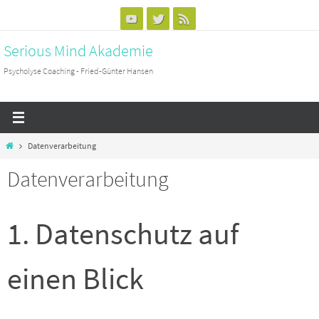
Zum
Inhalt
Serious Mind Akademie
springen
Psycholyse Coaching - Fried-Günter Hansen
Start
Datenverarbeitung
Datenverarbeitung
1. Datenschutz auf
einen Blick